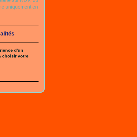
atterie sur RDV, du
he uniquement en
alités
érience d'un
 choisir votre