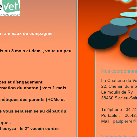
en animaux de compagnie
is ou 3 mois et demi , voire un peu
Nos coordonnée
La Chatterie du V
ces et d'engagement
22, Chemin du mo
ervation du chaton ( vers 1 mois
Le moulin de Ry
38460 Siccieu-Sain
énétiques des parents (HCMc et
Téléphone : 04.74
 vous sera remise au départ du
Portable : 06.42
Mail :
paulpierre@
ique .
 coryza , le 2° vaccin contre