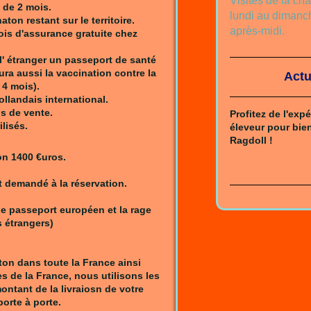
Visites de la ch
 de 2 mois.
lundi au dimanc
ton restant sur le territoire.
après-midi.
is d'assurance gratuite chez
 l' étranger un passeport de santé
ra aussi la vaccination contre la
Actu
 4 mois).
llandais international.
s de vente.
Profitez de l'exp
lisés.
éleveur pour bien
Ragdoll !
on 1400 €uros.
 demandé à la réservation.
le passeport européen et la rage
 étrangers)
ton dans toute la France
ainsi
s de la France, nous utilisons les
ontant de la livraiosn de votre
porte à porte.