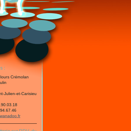
s :
elours Crémolan
ulin
t-Julien-et-Carisieu
.90.03.18
.94.67.46
wanadoo.fr