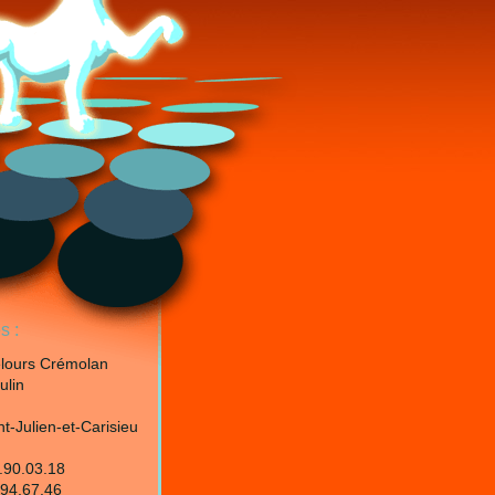
s :
elours Crémolan
ulin
t-Julien-et-Carisieu
.90.03.18
.94.67.46