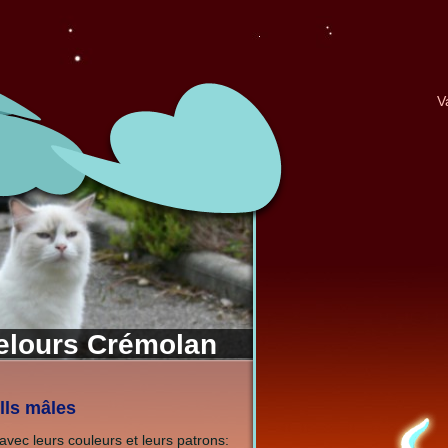
V
Velours Crémolan
lls mâles
vec leurs couleurs et leurs patrons: